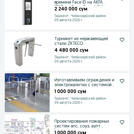
времени Face ID на AKFA
(ZKTeco SpeedFace-V3L)
2 240 000 сум
Ташкент, Чиланзарский район
09 августа 2026 г.
Турникет из нержавеющей
стали ZKTECO
4 480 000 сум
Ташкент, Чиланзарский район
09 августа 2026 г.
Изготавливаем ограждения и
электрокалитки с системой
контроля доступа
1 000 000 сум
Ташкент, Чиланзарский район
09 августа 2026 г.
Проектирование пожарных
систем апс, соуэ, аупт
(гувохнома, лицензия)
1 000 000 сум